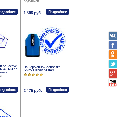
подушкой
одробнее
Подробнее
1 598 руб.
й оснастке
На карманной оснастке
м 42 мм со
Shiny Handy Stamp
шкой
я с
одробнее
Подробнее
2 475 руб.