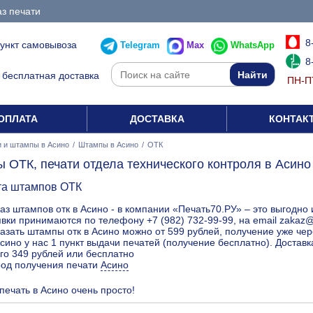
з печати
8
пункт самовывоза
Telegram
Max
WhatsApp
8
бесплатная доставка
ПН-ПТ
ОПЛАТА
ДОСТАВКА
КОНТАК
 и штампы в Асино
/
Штампы в Асино
/
ОТК
 ОТК, печати отдела технического контроля в Асино
та штампов ОТК
аз штампов отк в Асино - в компании «Печать70.РУ» – это выгодно 
вки принимаются по телефону +7 (982) 732-99-99, на email zakaz
азать штампы отк в Асино можно от 599 рублей, получение уже чер
сино у нас 1 пункт выдачи печатей (получение бесплатно). Достав
го 349 рублей или бесплатно
род получения печати
Асино
 печать в Асино очень просто!