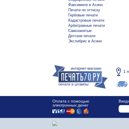
Факсимиле в Асино
Печати по оттиску
Гербовые печати
Кадастровые печати
Арбитражные печати
Самозанятые
Детские печати
Экслибрис в Асино
интернет-магазин
1 
печати и штампы
Оплата с помощью
Введи
электронных денег