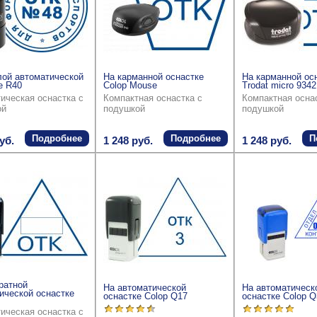
лой автоматической
На карманной оснастке
На карманной ос
е R40
Colop Mouse
Trodat micro 9342
ическая оснастка с
Компактная оснастка с
Компактная осна
ой
подушкой
подушкой
Подробнее
Подробнее
П
уб.
1 248 руб.
1 248 руб.
ратной
На автоматической
На автоматическ
ической оснастке
оснастке Colop Q17
оснастке Colop Q
ическая оснастка с