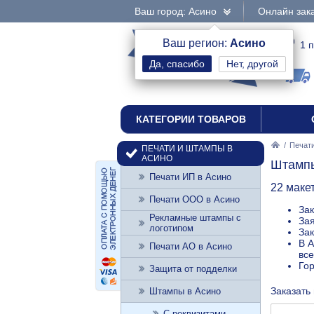
Ваш город: Асино
Онлайн зака
интернет-магазин
Ваш регион:
Асино
1 
Нет, другой
печати и штампы
КАТЕГОРИИ ТОВАРОВ
/
Печати
ПЕЧАТИ И ШТАМПЫ В
АСИНО
Штампы
Печати ИП в Асино
22 маке
Печати ООО в Асино
Зак
Рекламные штампы с
Зая
логотипом
Зак
В А
Печати АО в Асино
все
Го
Защита от подделки
Заказать
Штампы в Асино
С реквизитами