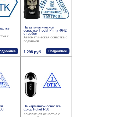
На автоматической
настке
оснастке Trodat Printy 4642
с гербом
стка с
Автоматическая оснастка с
подушкой
одробнее
Подробнее
1 298 руб.
ой
На карманной оснастке
30
Colop Poket R30
Компактная оснастка с