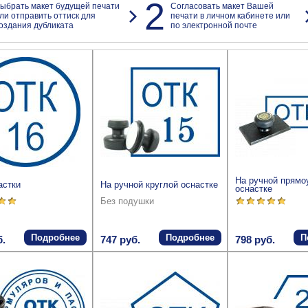
2
ыбрать макет будущей печати
Согласовать макет Вашей
ли отправить оттиск для
печати в личном кабинете или
оздания дубликата
по электронной почте
На ручной прямо
астки
На ручной круглой оснастке
оснастке
Без подушки
Подробнее
Подробнее
П
б.
747 руб.
798 руб.