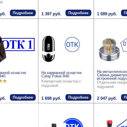
ой
Подробнее
Подробнее
П
уб.
1 397 руб.
1 589 руб.
На металлическо
анной оснастке
На карманной оснастке
Сабина диаметро
9440
Colop Poket R40
встроенной поду
Компактная оснастка с
Отдельная секци
подушкой
подушкой
Подробнее
Подробнее
П
уб.
1 698 руб.
2 047 руб.