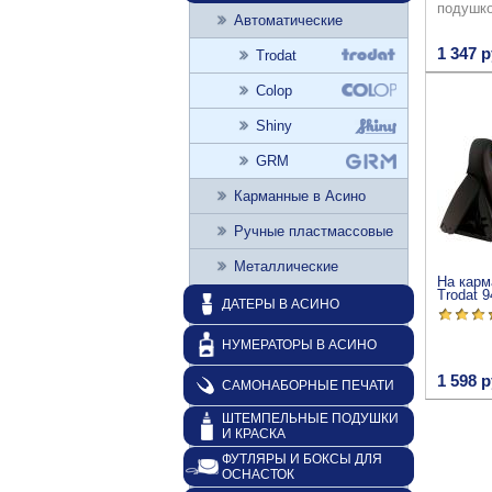
подушк
Автоматические
1 347 р
Trodat
Colop
Shiny
GRM
Карманные в Асино
Ручные пластмассовые
Металлические
На карм
Trodat 
ДАТЕРЫ В АСИНО
НУМЕРАТОРЫ В АСИНО
1 598 р
САМОНАБОРНЫЕ ПЕЧАТИ
ШТЕМПЕЛЬНЫЕ ПОДУШКИ
И КРАСКА
ФУТЛЯРЫ И БОКСЫ ДЛЯ
ОСНАСТОК