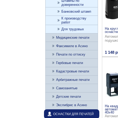
Штампы по
доверенности
Банковский штамп
К производству
работ
На круг
Для трудовых
оснастк
Автомат
Медицинские печати
подушк
Факсимиле в Асино
1 148 р
Печати по оттиску
Гербовые печати
Кадастровые печати
Арбитражные печати
Самозанятые
Детские печати
Экслибрис в Асино
На квад
автомат
40x40
ОСНАСТКИ ДЛЯ ПЕЧАТЕЙ
Автомат