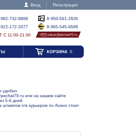
Вход
Регистрация
-982-732-8888
8-950-561-2826
-922-172-3377
8-965-545-6588
 С 11:00-21:00
zakaz@pechat70.ru
ТЫ
КОРЗИНА
0
и удобно
@pechat70.ru или на нашем сайте
ез 5-6 дней
ка штампов отк курьером по Асино стоит