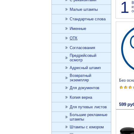
1
В
и
Малые штампы
с
Стандартные слова
Именные
ОТК
Согласования
Предрейсовый
осмотр
Адресный штамп
Возвратный
экземпляр
Без осн
Для документов
Копия верна
599 ру
Для путевых листов
Большие рекламные
штампы
Штампы с юмором