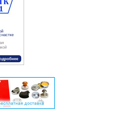
ой
снастке
ая
шкой
одробнее