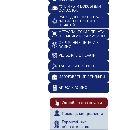
ФУТЛЯРЫ И БОКСЫ ДЛЯ
ОСНАСТОК
РАСХОДНЫЕ МАТЕРИАЛЫ
ДЛЯ ИЗГОТОВЛЕНИЯ
ПЕЧАТЕЙ
МЕТАЛЛИЧЕСКИЕ ПЕЧАТИ,
ПЛОМБИРАТОРЫ В АСИНО
СУРГУЧНЫЕ ПЕЧАТИ В
АСИНО
РЕЛЬЕФНЫЕ ПЕЧАТИ
ТАБЛИЧКИ В АСИНО
ИЗГОТОВЛЕНИЕ БЕЙДЖЕЙ
БИРКИ В АСИНО
Онлайн заказ печати
Помощь специалиста
Гарантийные
обязательства