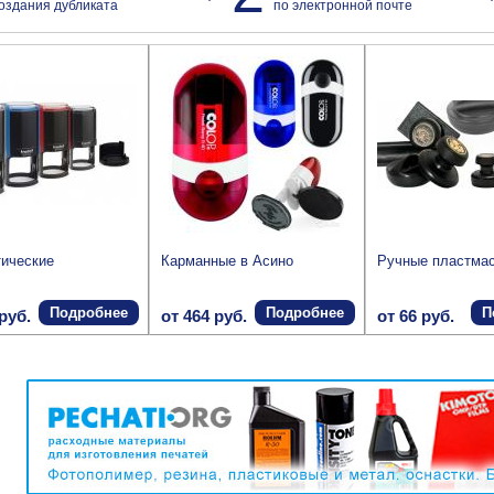
оздания дубликата
по электронной почте
ические
Карманные в Асино
Ручные пластма
Подробнее
Подробнее
П
руб.
от 464 руб.
от 66 руб.