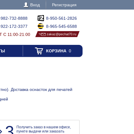
Вход
Регистрация
-982-732-8888
8-950-561-2826
-922-172-3377
8-965-545-6588
 С 11:00-21:00
zakaz@pechat70.ru
ТЫ
КОРЗИНА
0
тно). Доставка оснасток для печатей
дней
3
Получить заказ в нашем офисе,
пункте выдачи или заказать