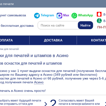
з печати
8
пункт самовывоза
Telegram
Max
WhatsApp
8
бесплатная доставка
ПН-ПТ
ОПЛАТА
ДОСТАВКА
КОНТАК
ки для печатей
ки для печатей и штампов в Асино
ов оснасток для печатей и штампов
сино у нас 1 пункт выдачи оснасток для печатей (получение беспла
ьером по Вашему адресу в Асино (349 рублей или бесплатно)
астки для печатей в Асино от 66 рублей, получение уже через 5-6 
род получения печати
Асино
 печать в Асино очень просто!
2
ыбрать макет будущей печати
Согласовать макет Вашей
ли отправить оттиск для
печати в личном кабинете или