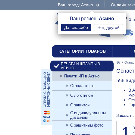
Ваш город: Асино
Онлайн зака
интернет-магазин
Ваш регион:
Асино
1 
Нет, другой
печати и штампы
КАТЕГОРИИ ТОВАРОВ
/
Оснаст
ПЕЧАТИ И ШТАМПЫ В
АСИНО
Оснаст
Печати ИП в Асино
556 вид
Стандартные
В А
кур
С логотипом
Осн
Го
С защитой
С индивидуальным
Заказать
дизайном
С защитным фото
1
В
и
По оттиску