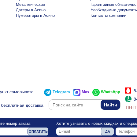
Металлические
Гарантийные обязательс
Датеры в Асино
Необходимые документ
Нумераторы в Асино
Контакты компании
8
пункт самовывоза
Telegram
Max
WhatsApp
8
бесплатная доставка
ПН-ПТ
те номер заказа
Хотите узнавать о новых скидках и специ