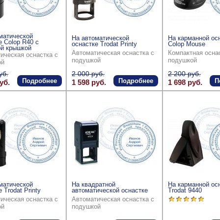
матической
На автоматической
На карманной ос
е Colop R40 с
оснастке Trodat Printy
Colop Mouse
й крышкой
Автоматическая оснастка с
Компактная осна
ическая оснастка с
подушкой
подушкой
ой
уб.
2 000 руб.
2 200 руб.
Подробнее
Подробнее
П
уб.
1 598 руб.
1 698 руб.
матической
На квадратной
На карманной ос
 Trodat Printy
автоматической оснастке
Trodat 9440
ическая оснастка с
Автоматическая оснастка с
ой
подушкой