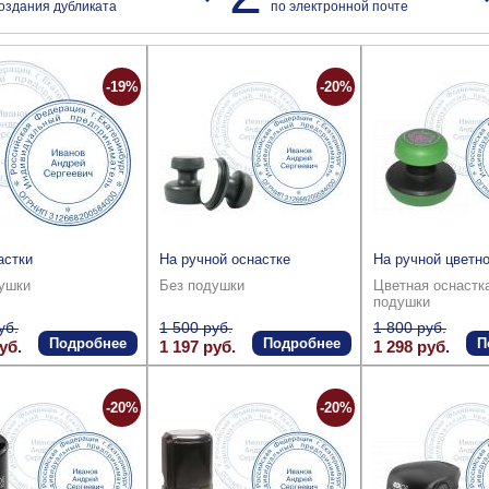
оздания дубликата
по электронной почте
-19%
-20%
астки
На ручной оснастке
На ручной цветно
ушки
Без подушки
Цветная оснастк
подушки
уб.
1 500 руб.
1 800 руб.
Подробнее
Подробнее
П
уб.
1 197 руб.
1 298 руб.
-20%
-20%