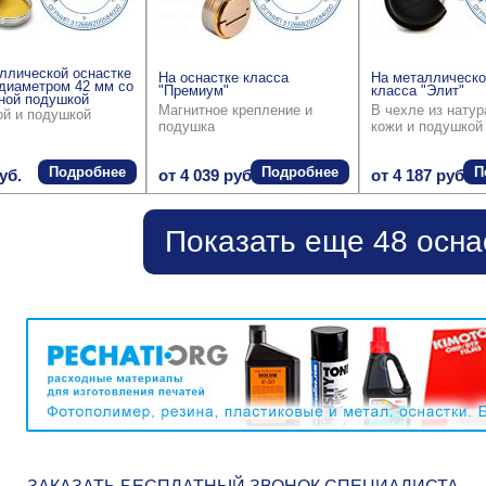
ллической оснастке
На оснастке класса
На металлическо
диаметром 42 мм со
"Премиум"
класса "Элит"
ной подушкой
Магнитное крепление и
В чехле из нату
ой и подушкой
подушка
кожи и подушкой
Подробнее
Подробнее
П
уб.
от 4 039 руб.
от 4 187 руб.
Показать еще 48 осна