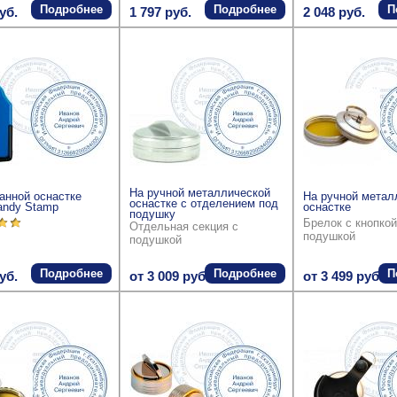
Подробнее
Подробнее
П
уб.
1 797 руб.
2 048 руб.
На ручной металлической
анной оснастке
На ручной метал
оснастке с отделением под
andy Stamp
оснастке
подушку
Брелок с кнопкой
Отдельная секция с
подушкой
подушкой
Подробнее
Подробнее
П
уб.
от 3 009 руб.
от 3 499 руб.