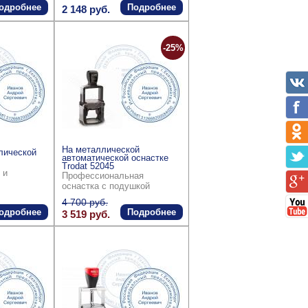
одробнее
Подробнее
2 148 руб.
-25%
На металлической
лической
автоматической оснастке
Trodat 52045
 и
Профессиональная
оснастка с подушкой
4 700 руб.
одробнее
Подробнее
3 519 руб.