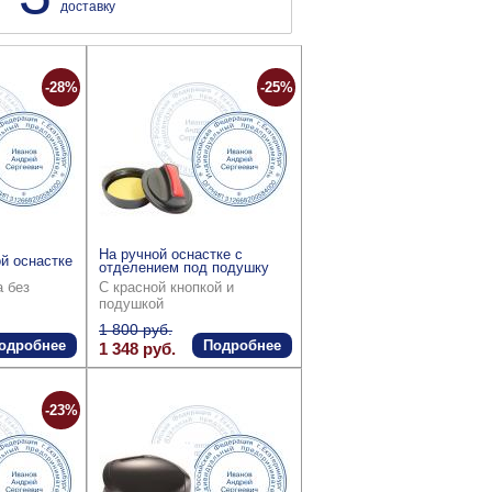
доставку
-28%
-25%
На ручной оснастке с
й оснастке
отделением под подушку
а без
С красной кнопкой и
подушкой
1 800 руб.
одробнее
Подробнее
1 348 руб.
-23%