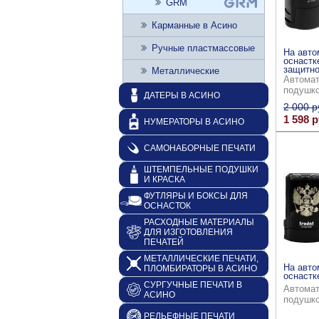
GRM
Карманные в Асино
Ручные пластмассовые
На авто
оснастк
защитно
Металлические
Автомат
подушк
ДАТЕРЫ В АСИНО
2 000 р
1 598 р
НУМЕРАТОРЫ В АСИНО
САМОНАБОРНЫЕ ПЕЧАТИ
ШТЕМПЕЛЬНЫЕ ПОДУШКИ
И КРАСКА
ФУТЛЯРЫ И БОКСЫ ДЛЯ
ОСНАСТОК
РАСХОДНЫЕ МАТЕРИАЛЫ
ДЛЯ ИЗГОТОВЛЕНИЯ
ПЕЧАТЕЙ
МЕТАЛЛИЧЕСКИЕ ПЕЧАТИ,
На авто
ПЛОМБИРАТОРЫ В АСИНО
оснастке
СУРГУЧНЫЕ ПЕЧАТИ В
Автомат
АСИНО
подушк
РЕЛЬЕФНЫЕ ПЕЧАТИ