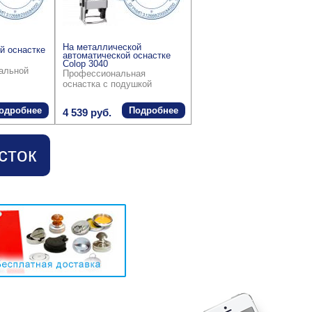
На металлической
й оснастке
автоматической оснастке
Colop 3040
ральной
Профессиональная
оснастка с подушкой
одробнее
Подробнее
4 539 руб.
сток