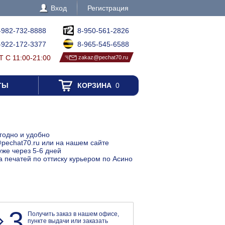
Вход
Регистрация
-982-732-8888
8-950-561-2826
-922-172-3377
8-965-545-6588
 С 11:00-21:00
zakaz@pechat70.ru
ТЫ
КОРЗИНА
0
ыгодно и удобно
@pechat70.ru или на нашем сайте
уже через 5-6 дней
а печатей по оттиску курьером по Асино
3
Получить заказ в нашем офисе,
пункте выдачи или заказать