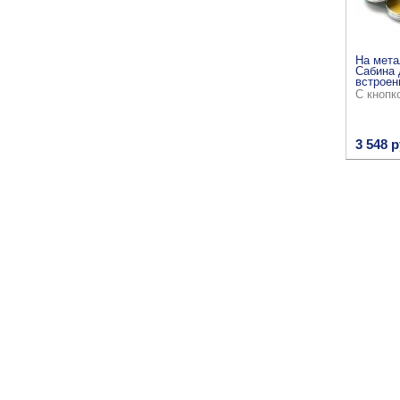
На мета
Сабина 
встроен
С кнопк
3 548 р