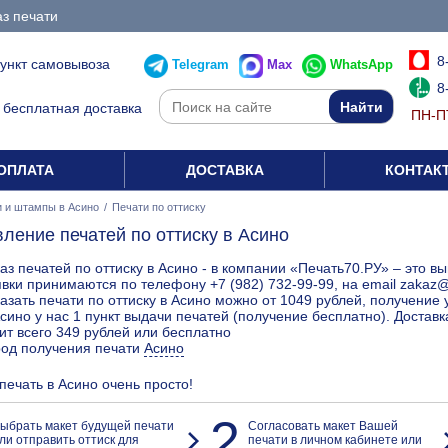
з печати
8
пункт самовывоза
Telegram
Max
WhatsApp
8
бесплатная доставка
ПН-ПТ
ОПЛАТА
ДОСТАВКА
КОНТАК
 и штампы в Асино
/
Печати по оттиску
вление печатей по оттиску в Асино
аз печатей по оттиску в Асино - в компании «Печать70.РУ» – это в
вки принимаются по телефону +7 (982) 732-99-99, на email zakaz
азать печати по оттиску в Асино можно от 1049 рублей, получение 
сино у нас 1 пункт выдачи печатей (получение бесплатно). Доставк
ит всего 349 рублей или бесплатно
род получения печати
Асино
 печать в Асино очень просто!
2
ыбрать макет будущей печати
Согласовать макет Вашей
ли отправить оттиск для
печати в личном кабинете или