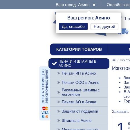
Ваш город: Асино
Онлайн зака
интернет-магазин
Ваш регион:
Асино
1 
Нет, другой
печати и штампы
КАТЕГОРИИ ТОВАРОВ
/
Печати
ПЕЧАТИ И ШТАМПЫ В
АСИНО
Изгото
Печати ИП в Асино
Зак
Зая
Печати ООО в Асино
Зак
Рекламные штампы с
В А
логотипом
сто
Го
Печати АО в Асино
Защита от подделки
Заказать
Штампы в Асино
1
В
и
Медицинские печати