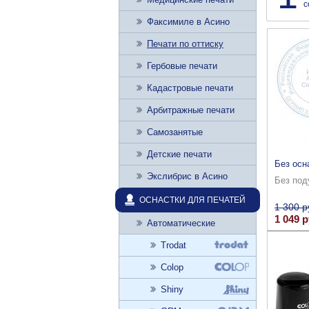
с
Факсимиле в Асино
Печати по оттиску
Гербовые печати
Кадастровые печати
Арбитражные печати
Самозанятые
Детские печати
Без осн
Экслибрис в Асино
Без под
ОСНАСТКИ ДЛЯ ПЕЧАТЕЙ
1 300 р
1 049 р
Автоматические
Trodat
Colop
Shiny