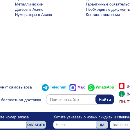
Металлические
Гарантийные обязательс
Датеры в Асино
Необходимые документ
Нумераторы в Асино
Контакты компании
8
пункт самовывоза
Telegram
Max
WhatsApp
8
бесплатная доставка
ПН-ПТ
те номер заказа
Хотите узнавать о новых скидках и специ