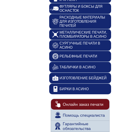
ФУТЛЯРЫ И БОКСЫ ДЛЯ
ОСНАСТОК
РАСХОДНЫЕ МАТЕРИАЛЫ
ДЛЯ ИЗГОТОВЛЕНИЯ
ПЕЧАТЕЙ
МЕТАЛЛИЧЕСКИЕ ПЕЧАТИ,
ПЛОМБИРАТОРЫ В АСИНО
СУРГУЧНЫЕ ПЕЧАТИ В
АСИНО
РЕЛЬЕФНЫЕ ПЕЧАТИ
ТАБЛИЧКИ В АСИНО
ИЗГОТОВЛЕНИЕ БЕЙДЖЕЙ
БИРКИ В АСИНО
Онлайн заказ печати
Помощь специалиста
Гарантийные
обязательства