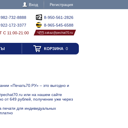
Вход
Регистрация
-982-732-8888
8-950-561-2826
-922-172-3377
8-965-545-6588
 С 11:00-21:00
zakaz@pechat70.ru
ТЫ
КОРЗИНА
0
ании «Печать70.РУ» – это выгодно и
@pechat70.ru или на нашем сайте
о от 649 рублей, получение уже через
ка печати для индивидуальных
сплатно