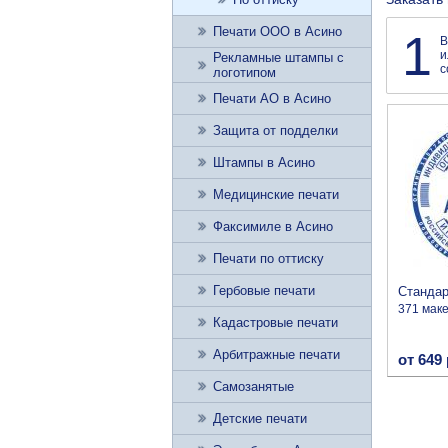
Печати ООО в Асино
1
В
и
Рекламные штампы с
с
логотипом
Печати АО в Асино
Защита от подделки
Штампы в Асино
Медицинские печати
Факсимиле в Асино
Печати по оттиску
Гербовые печати
Станда
371 мак
Кадастровые печати
Арбитражные печати
от 649 
Самозанятые
Детские печати