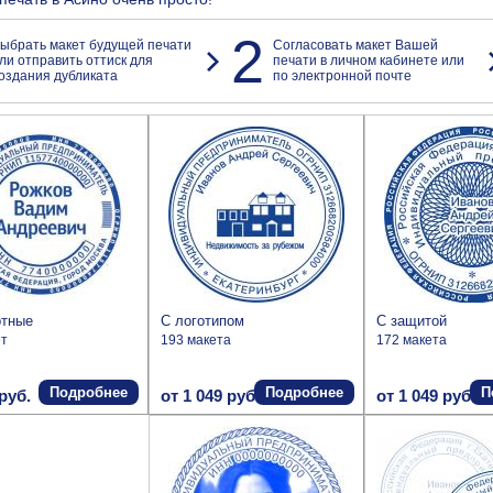
2
ыбрать макет будущей печати
Согласовать макет Вашей
ли отправить оттиск для
печати в личном кабинете или
оздания дубликата
по электронной почте
ртные
С логотипом
С защитой
ет
193 макета
172 макета
Подробнее
Подробнее
П
руб.
от 1 049 руб.
от 1 049 руб.