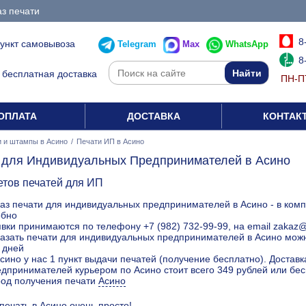
з печати
8
пункт самовывоза
Telegram
Max
WhatsApp
8
бесплатная доставка
ПН-ПТ
ОПЛАТА
ДОСТАВКА
КОНТАК
 и штампы в Асино
/
Печати ИП в Асино
 для Индивидуальных Предпринимателей в Асино
етов печатей для ИП
аз печати для индивидуальных предпринимателей в Асино - в комп
обно
вки принимаются по телефону +7 (982) 732-99-99, на email zakaz
азать печати для индивидуальных предпринимателей в Асино можн
 дней
сино у нас 1 пункт выдачи печатей (получение бесплатно). Достав
дпринимателей курьером по Асино стоит всего 349 рублей или бе
род получения печати
Асино
 печать в Асино очень просто!