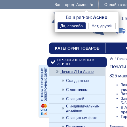
Ваш город: Асино
Онлайн зака
интернет-магазин
Ваш регион:
Асино
1 
Нет, другой
печати и штампы
КАТЕГОРИИ ТОВАРОВ
/
Печати
ПЕЧАТИ И ШТАМПЫ В
АСИНО
Печати
Печати ИП в Асино
825 мак
Стандартные
Зак
уд
С логотипом
Зая
Зак
С защитой
5-6
С индивидуальным
В А
дизайном
пре
Го
С защитным фото
Заказать
По оттиску