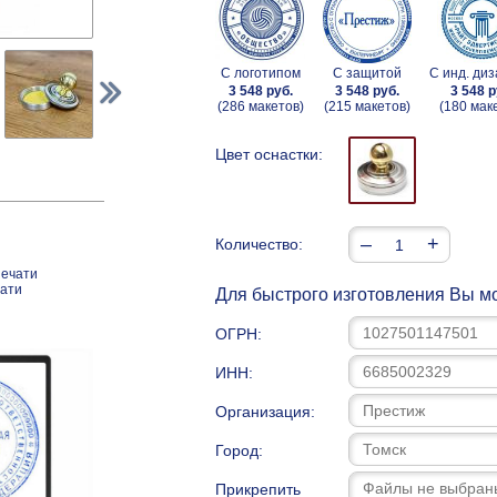
С логотипом
С защитой
С инд. ди
3 548 руб.
3 548 руб.
3 548 р
(286 макетов)
(215 макетов)
(180 мак
Цвет оснастки:
–
+
Количество:
печати
чати
Для быстрого изготовления Вы мо
ОГРН:
ИНН:
Организация:
Город:
Прикрепить