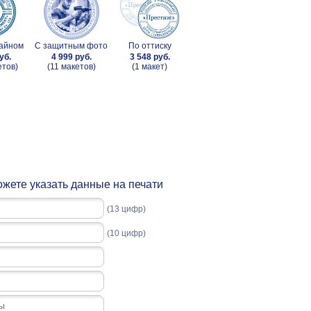
зайном
С защитным фото
По оттиску
уб.
4 999 руб.
3 548 руб.
етов)
(11 макетов)
(1 макет)
жете указать данные на печати
(13 цифр)
(10 цифр)