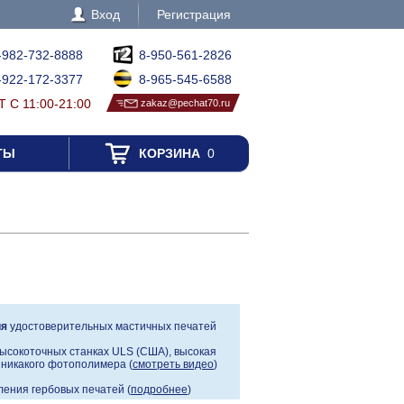
Вход
Регистрация
-982-732-8888
8-950-561-2826
-922-172-3377
8-965-545-6588
 С 11:00-21:00
zakaz@pechat70.ru
ТЫ
КОРЗИНА
0
ия
удостоверительных мастичных печатей
ысокоточных станках ULS (США), высокая
, никакого фотополимера (
смотреть видео
)
ения гербовых печатей (
подробнее
)