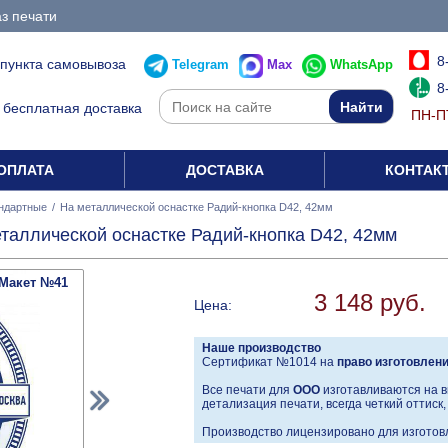
з печати
8
 пункта самовывоза
Telegram
Max
WhatsApp
8
бесплатная доставка
ПН-ПТ
ОПЛАТА
ДОСТАВКА
КОНТАК
ндартные
/
На металлической оснастке Радий-кнопка D42, 42мм
таллической оснастке Радий-кнопка D42, 42мм
Макет №41
3 148 руб.
Цена:
Наше производство
Сертификат №1014 на
право изготовлен
Все печати для
ООО
изготавливаются на в
детализация печати, всегда четкий оттиск
Производство лицензировано для изготовл