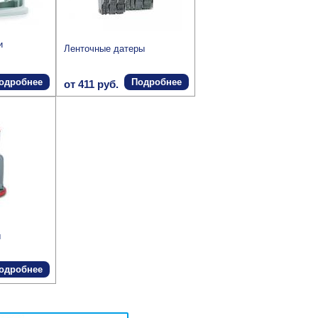
и
Ленточные датеры
одробнее
Подробнее
от 411 руб.
ы
одробнее