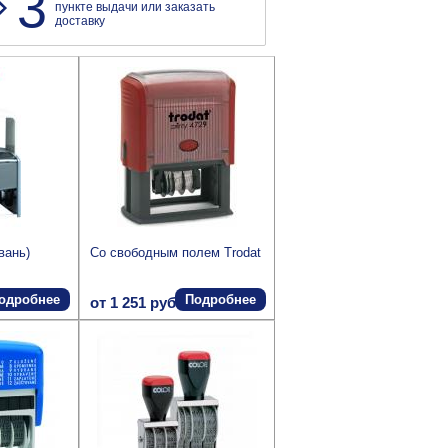
3
пункте выдачи или заказать
доставку
йвань)
Со свободным полем Trodat
одробнее
Подробнее
от 1 251 руб.