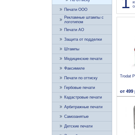
1
и
с
Печати ООО
Рекламные штампы с
логотипом
Печати АО
Защита от подделки
Штампы
Медицинские печати
Факсимиле
Trodat P
Печати по оттиску
Гербовые печати
от 499 
Кадастровые печати
Арбитражные печати
Самозанятые
Детские печати