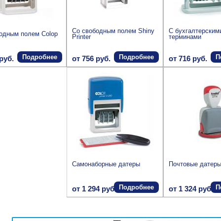
Со свободным полем Shiny
С бухгалтерским
одным полем Colop
Printer
терминами
Подробнее
Подробнее
П
руб.
от 756 руб.
от 716 руб.
Самонаборные датеры
Почтовые датер
Подробнее
П
от 1 294 руб.
от 1 324 руб.