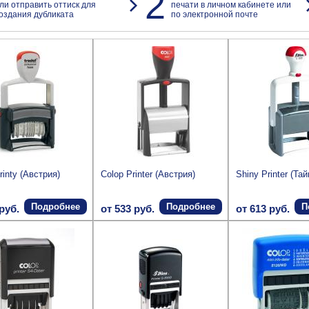
2
ли отправить оттиск для
печати в личном кабинете или
оздания дубликата
по электронной почте
rinty (Австрия)
Colop Printer (Австрия)
Shiny Printer (Та
Подробнее
Подробнее
П
руб.
от 533 руб.
от 613 руб.