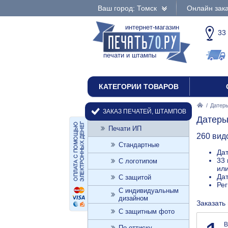
Ваш город: Томск
Онлайн зака
интернет-магазин
33
печати и штампы
КАТЕГОРИИ ТОВАРОВ
/
Датер
ЗАКАЗ ПЕЧАТЕЙ, ШТАМПОВ
Датеры
Печати ИП
260 вид
Стандартные
Дат
33 
С логотипом
или
Дат
С защитой
Ре
С индивидуальным
дизайном
Заказать
С защитным фото
В
По оттиску