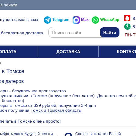
з печати
8
 пункта самовывоза
Telegram
Max
WhatsApp
8
бесплатная доставка
ПН-ПТ
ОПЛАТА
ДОСТАВКА
КОНТАК
ы
 в Томске
ов датеров
еры - безупречное производство
пункта выдачи в Томске (получение бесплатно). Доставка печатей
 бесплатно)
еры в Томске от 399 рублей, получение 3-4 дня
гион получения
Томск и Томская область
 печать в Томске очень просто!
ыбрать макет будущей печати
Согласовать макет Вашей