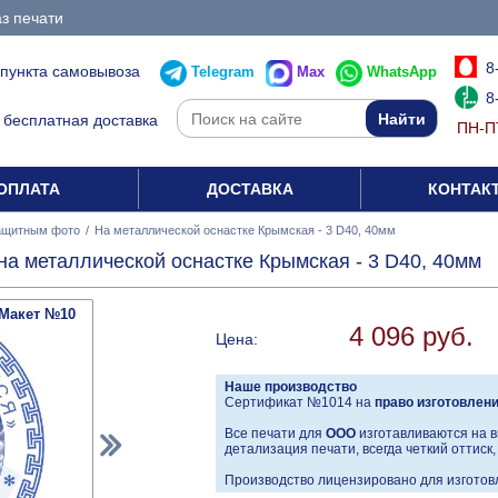
з печати
8
 пункта самовывоза
Telegram
Max
WhatsApp
8
бесплатная доставка
ПН-ПТ
ОПЛАТА
ДОСТАВКА
КОНТАК
ащитным фото
/
На металлической оснастке Крымская - 3 D40, 40мм
а металлической оснастке Крымская - 3 D40, 40мм
Макет №10
4 096 руб.
Цена:
Наше производство
Сертификат №1014 на
право изготовлен
Все печати для
ООО
изготавливаются на в
детализация печати, всегда четкий оттиск
Производство лицензировано для изготовл