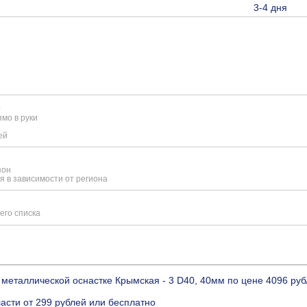
3-4 дня
е
мо в руки
ей
зон
я в зависимости от региона
его списка
металлической оснастке Крымская - 3 D40, 40мм по цене 4096 ру
ласти от 299 рублей или бесплатно