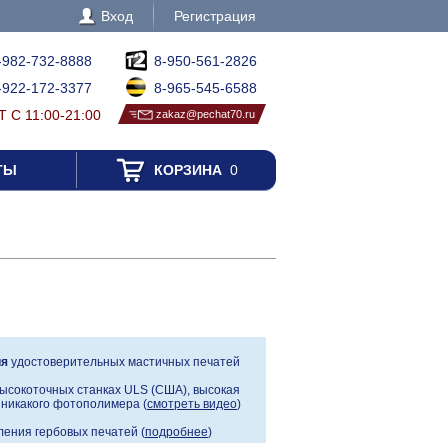
Вход
Регистрация
-982-732-8888
8-950-561-2826
-922-172-3377
8-965-545-6588
 С 11:00-21:00
zakaz@pechat70.ru
ТЫ
КОРЗИНА
0
ия
удостоверительных мастичных печатей
ысокоточных станках ULS (США), высокая
, никакого фотополимера (
смотреть видео
)
ения гербовых печатей (
подробнее
)