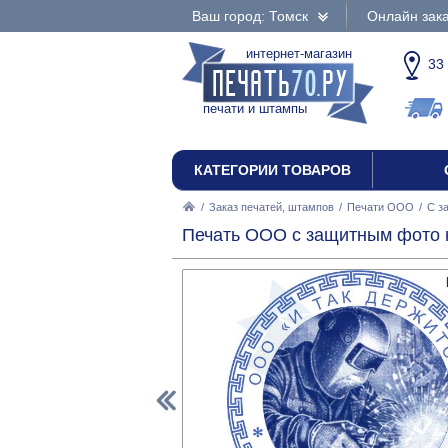
Ваш город: Томск
Онлайн зака
интернет-магазин
33
печати и штампы
КАТЕГОРИИ ТОВАРОВ
/
Заказ печатей, штампов
/
Печати ООО
/
С з
Печать ООО с защитным фото н