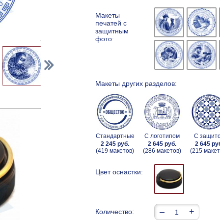
Макеты
печатей с
защитным
фото:
Макеты других разделов:
Стандартные
С логотипом
С защит
2 245 руб.
2 645 руб.
2 645 ру
(419 макетов)
(286 макетов)
(215 макет
Цвет оснастки:
–
+
Количество: