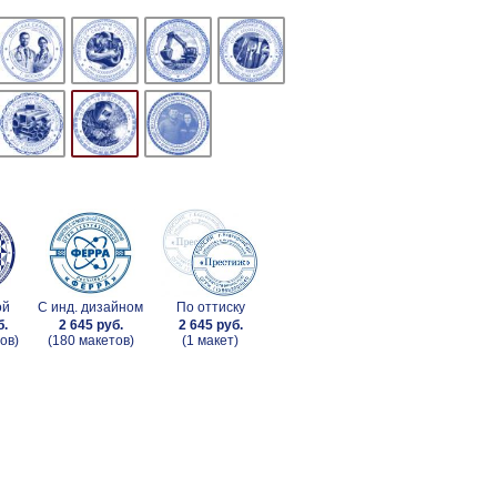
ой
С инд. дизайном
По оттиску
б.
2 645 руб.
2 645 руб.
ов)
(180 макетов)
(1 макет)