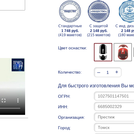
Стандартные
С защитой
С инд. ди
1 748 руб.
2 148 руб.
2 148 р
(419 макетов)
(215 макетов)
(180 мак
Цвет оснастки:
–
+
Количество:
Для быстрого изготовления Вы мо
ОГРН:
ИНН:
Организация:
Город: