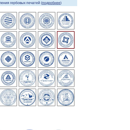
ения гербовых печатей (
подробнее
)