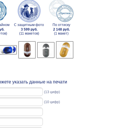
зайном
С защитным фото
По оттиску
уб.
3 599 руб.
2 148 руб.
етов)
(11 макетов)
(1 макет)
жете указать данные на печати
(13 цифр)
(10 цифр)