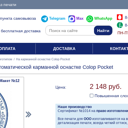
з печати
8
 пункта самовывоза
Telegram
Max
WhatsApp
8
бесплатная доставка
ПН-ПТ
ОПЛАТА
ДОСТАВКА
КОНТАК
оготипом
/
На карманной оснастке Colop Pocket
томатической карманной оснастке Colop Pocket
Макет №12
2 148 руб.
Цена:
Повышенная сло
Наше производство
Сертификат №1014 на
право изготовлен
Все печати для
ООО
изготавливаются на в
детализация печати, всегда четкий оттиск