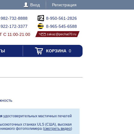
Вход
Регистрация
-982-732-8888
8-950-561-2826
-922-172-3377
8-965-545-6588
 С 11:00-21:00
zakaz@pechat70.ru
ТЫ
КОРЗИНА
0
жность
ия
удостоверительных мастичных печатей
ысокоточных станках ULS (США), высокая
, никакого фотополимера (
смотреть видео
)