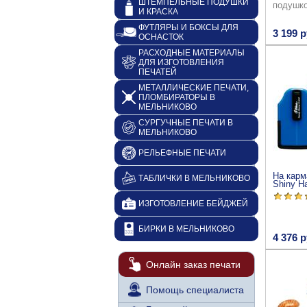
ШТЕМПЕЛЬНЫЕ ПОДУШКИ
подушк
И КРАСКА
ФУТЛЯРЫ И БОКСЫ ДЛЯ
3 199 р
ОСНАСТОК
РАСХОДНЫЕ МАТЕРИАЛЫ
ДЛЯ ИЗГОТОВЛЕНИЯ
ПЕЧАТЕЙ
МЕТАЛЛИЧЕСКИЕ ПЕЧАТИ,
ПЛОМБИРАТОРЫ В
МЕЛЬНИКОВО
СУРГУЧНЫЕ ПЕЧАТИ В
МЕЛЬНИКОВО
РЕЛЬЕФНЫЕ ПЕЧАТИ
На карм
ТАБЛИЧКИ В МЕЛЬНИКОВО
Shiny H
ИЗГОТОВЛЕНИЕ БЕЙДЖЕЙ
БИРКИ В МЕЛЬНИКОВО
4 376 р
Онлайн заказ печати
Помощь специалиста