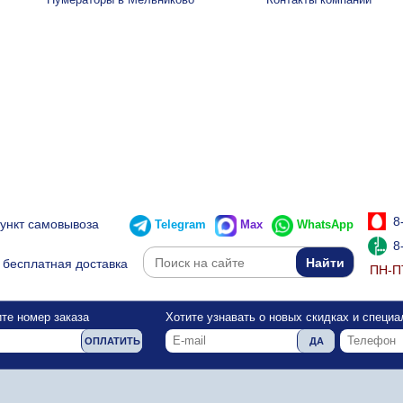
8
пункт самовывоза
Telegram
Max
WhatsApp
8
бесплатная доставка
ПН-ПТ
те номер заказа
Хотите узнавать о новых скидках и специ