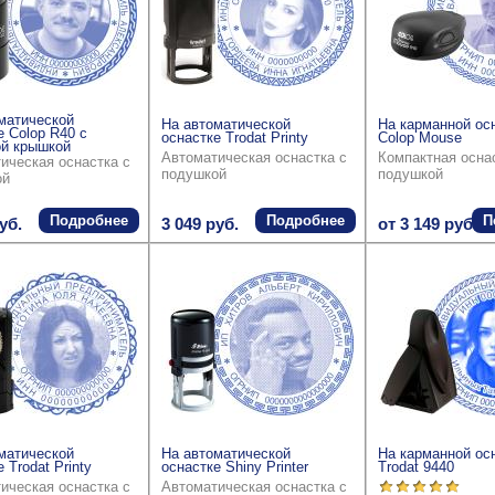
матической
На автоматической
На карманной ос
е Colop R40 с
оснастке Trodat Printy
Colop Mouse
й крышкой
Автоматическая оснастка с
Компактная осна
ическая оснастка с
подушкой
подушкой
ой
Подробнее
Подробнее
П
уб.
3 049 руб.
от 3 149 руб.
матической
На автоматической
На карманной ос
 Trodat Printy
оснастке Shiny Printer
Trodat 9440
ическая оснастка с
Автоматическая оснастка с