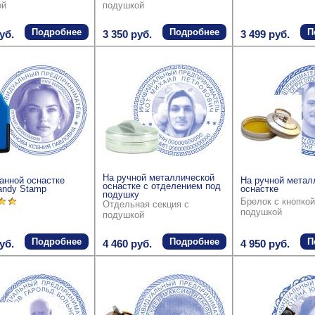
ой
подушкой
Подробнее
Подробнее
П
уб.
3 350 руб.
3 499 руб.
На ручной металлической
анной оснастке
На ручной метал
оснастке с отделением под
andy Stamp
оснастке
подушку
Брелок с кнопкой
Отдельная секция с
подушкой
подушкой
Подробнее
Подробнее
П
уб.
4 460 руб.
4 950 руб.