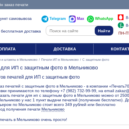
н заказ печати
8
пункт самовывоза
Telegram
Max
WhatsApp
8
бесплатная доставка
ПН-ПТ
ОПЛАТА
ДОСТАВКА
КОНТАК
и и штампы в Мельниково
/
Печати ИП в Мельниково
/
С защитным фото
 для ИП с защитным фото в Мельниково
тов печатей для ИП с защитным фото
аз печатей с защитным фото в Мельниково - в компании «Печать70
вки принимаются по телефону +7 (982) 732-99-99, на email zakaz
азать печати для ип с защитным фото в Мельниково можно от 2500
ельниково у нас 1 пункт выдачи печатей (получение бесплатно). 
ьером по Мельниково стоит всего 349 рублей или бесплатно
род получения печати
Мельниково
 печать в Мельниково очень просто!