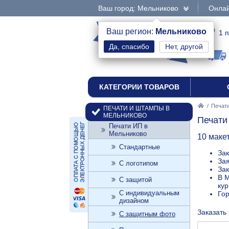
Ваш город: Мельниково
Онлай
интернет-магазин
Ваш регион:
Мельниково
1 
Нет, другой
печати и штампы
КАТЕГОРИИ ТОВАРОВ
/
Печат
ПЕЧАТИ И ШТАМПЫ В
МЕЛЬНИКОВО
Печати
Печати ИП в
Мельниково
10 маке
Стандартные
Зак
Зая
С логотипом
Зак
В М
С защитой
кур
С индивидуальным
Го
дизайном
Заказать
С защитным фото