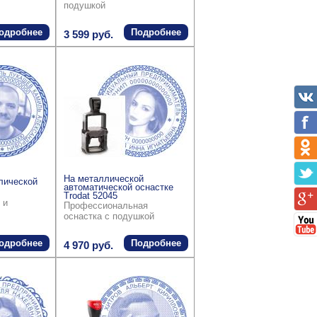
подушкой
одробнее
Подробнее
3 599 руб.
На металлической
лической
автоматической оснастке
Trodat 52045
 и
Профессиональная
оснастка с подушкой
одробнее
Подробнее
4 970 руб.