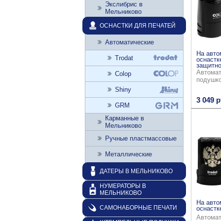
Экслибрис в
Мельниково
ОСНАСТКИ ДЛЯ ПЕЧАТЕЙ
Автоматические
На авто
Trodat
оснастк
защитно
Автомат
Colop
подушк
Shiny
3 049 р
GRM
Карманные в
Мельниково
Ручные пластмассовые
Металлические
ДАТЕРЫ В МЕЛЬНИКОВО
НУМЕРАТОРЫ В
МЕЛЬНИКОВО
На авто
САМОНАБОРНЫЕ ПЕЧАТИ
оснастке
Автомат