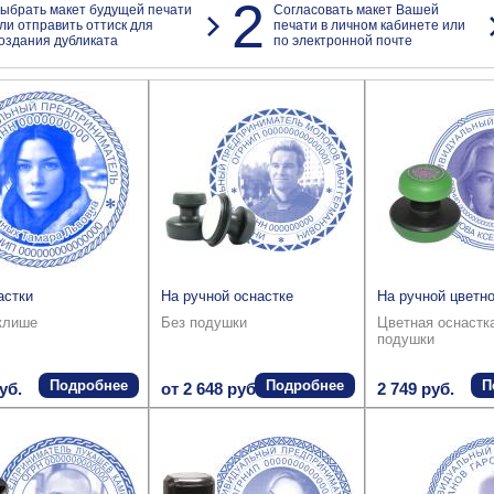
2
ыбрать макет будущей печати
Согласовать макет Вашей
ли отправить оттиск для
печати в личном кабинете или
оздания дубликата
по электронной почте
астки
На ручной оснастке
На ручной цветно
клише
Без подушки
Цветная оснастк
подушки
Подробнее
Подробнее
П
уб.
от 2 648 руб.
2 749 руб.