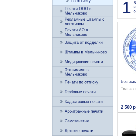
1
По оттиску
В
и
Печати ООО в
с
Мельниково
Рекламные штампы с
логотипом
Печати АО в
Мельниково
Защита от подделки
Штампы в Мельниково
Медицинские печати
Факсимиле в
Мельниково
Без осн
Печати по оттиску
Только 
Гербовые печати
Кадастровые печати
2 500 р
Арбитражные печати
Самозанятые
Детские печати