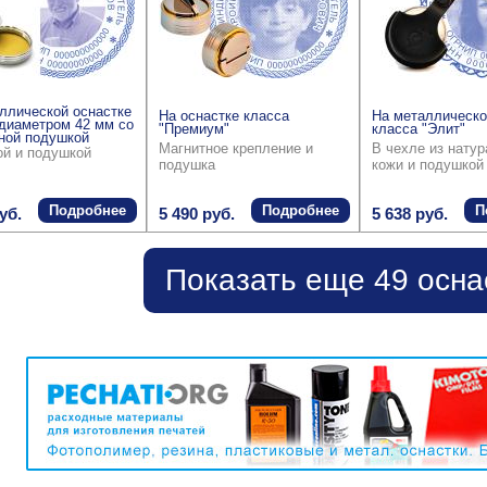
ллической оснастке
На оснастке класса
На металлическо
диаметром 42 мм со
"Премиум"
класса "Элит"
ной подушкой
Магнитное крепление и
В чехле из нату
ой и подушкой
подушка
кожи и подушкой
Подробнее
Подробнее
П
уб.
5 490 руб.
5 638 руб.
Показать еще 49 осна