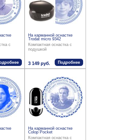
настке
На карманной оснастке
Trodat micro 9342
стка с
Компактная оснастка с
подушкой
одробнее
Подробнее
3 149 руб.
настке
На карманной оснастке
Colop Pocket
Компактная оснастка с