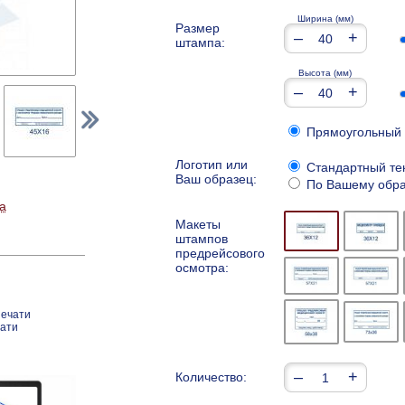
Ширина (мм)
Размер
–
+
штампа:
Высота (мм)
–
+
Прямоугольный
Логотип или
Стандартный те
Ваш образец:
По Вашему обра
а
Макеты
штампов
предрейсового
осмотра:
печати
чати
–
+
Количество: