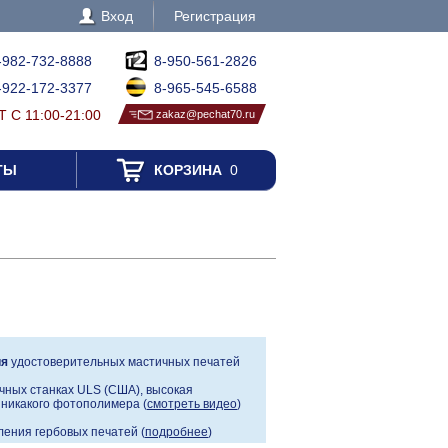
Вход
Регистрация
-982-732-8888
8-950-561-2826
-922-172-3377
8-965-545-6588
 С 11:00-21:00
zakaz@pechat70.ru
ТЫ
КОРЗИНА
0
ия
удостоверительных мастичных печатей
чных станках ULS (США), высокая
, никакого фотополимера (
смотреть видео
)
ения гербовых печатей (
подробнее
)