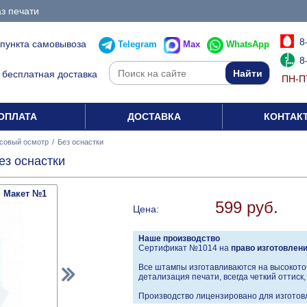
з печати
8
 пункта самовывоза
Telegram
Max
WhatsApp
8
бесплатная доставка
ПН-ПТ
ОПЛАТА
ДОСТАВКА
КОНТАК
совый осмотр
/
Без оснастки
з оснастки
Макет №1
599 руб.
Цена:
Наше производство
Сертификат №1014 на
право изготовлен
Все штампы изготавливаются на высокото
детализация печати, всегда четкий оттиск
Производство лицензировано для изготовл