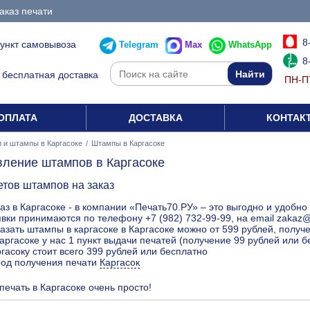
аказ печати
8
пункт самовывоза
Telegram
Max
WhatsApp
8
бесплатная доставка
ПН-ПТ
ОПЛАТА
ДОСТАВКА
КОНТАК
 и штампы в Каргасоке
/
Штампы в Каргасоке
вление штампов в Каргасоке
етов штампов на заказ
аз в Каргасоке - в компании «Печать70.РУ» – это выгодно и удобно
вки принимаются по телефону +7 (982) 732-99-99, на email zakaz
азать штампы в каргасоке в Каргасоке можно от 599 рублей, получ
аргасоке у нас 1 пункт выдачи печатей (получение 99 рублей или б
гасоку стоит всего 399 рублей или бесплатно
род получения печати
Каргасок
печать в Каргасоке очень просто!