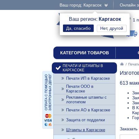
Ваш город: Каргасок
Онлайн з
интернет-магазин
Ваш регион:
Каргасок
1 
Нет, другой
печати и штампы
КАТЕГОРИИ ТОВАРОВ
/
Печати
ПЕЧАТИ И ШТАМПЫ В
КАРГАСОКЕ
Изгото
Печати ИП в Каргасоке
613 мак
Печати ООО в
Каргасоке
Зак
Рекламные штампы с
Зая
логотипом
Зак
В К
Печати АО в Каргасоке
Кар
Го
Защита от подделки
Заказать 
Штампы в Каргасоке