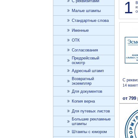
1
С реквизитами
В
и
Малые штампы
с
Стандартные слова
Именные
ОТК
Согласования
Предрейсовый
осмотр
Адресный штамп
Возвратный
С рекви
экземпляр
14 маке
Для документов
от 799 
Копия верна
Для путевых листов
Большие рекламные
штампы
Штампы с юмором