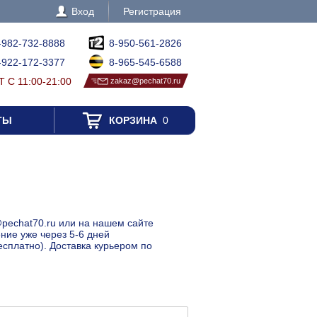
Вход
Регистрация
-982-732-8888
8-950-561-2826
-922-172-3377
8-965-545-6588
 С 11:00-21:00
zakaz@pechat70.ru
ТЫ
КОРЗИНА
0
@pechat70.ru или на нашем сайте
ение уже через 5-6 дней
есплатно). Доставка курьером по