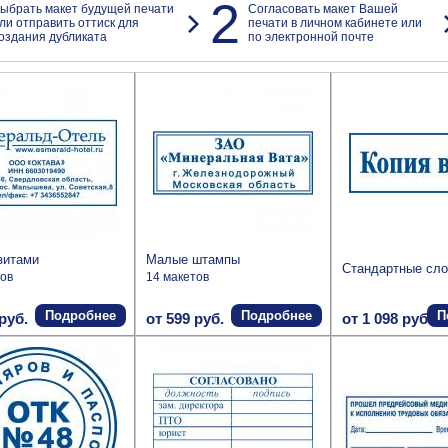
2
ыбрать макет будущей печати
Согласовать макет Вашей
ли отправить оттиск для
печати в личном кабинете или
оздания дубликата
по электронной почте
зитами
Малые штампы
Стандартные сло
тов
14 макетов
Подробнее
Подробнее
П
руб.
от 599 руб.
от 1 098 руб.