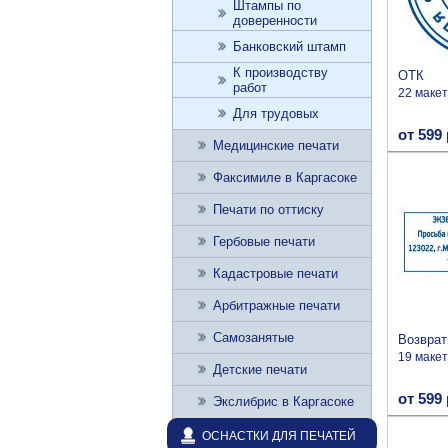
Штампы по
доверенности
Банковский штамп
К производству
ОТК
работ
22 маке
Для трудовых
от 599 
Медицинские печати
Факсимиле в Каргасоке
Печати по оттиску
Гербовые печати
Кадастровые печати
Арбитражные печати
Самозанятые
Возврат
19 маке
Детские печати
от 599 
Экслибрис в Каргасоке
ОСНАСТКИ ДЛЯ ПЕЧАТЕЙ