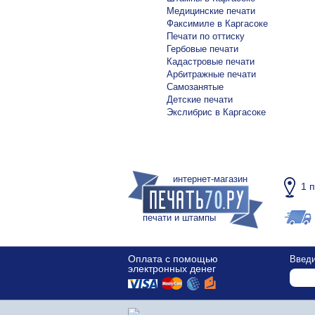
Медицинские печати
Факсимиле в Каргасоке
Печати по оттиску
Гербовые печати
Кадастровые печати
Арбитражные печати
Самозанятые
Детские печати
Экслибрис в Каргасоке
интернет-магазин
1 
печати и штампы
Оплата с помощью
Введи
электронных денег