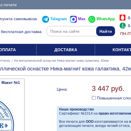
з печати
8
 пункта самовывоза
Telegram
Max
WhatsApp
8
бесплатная доставка
ПН-ПТ
ОПЛАТА
ДОСТАВКА
КОНТАК
оттиску
/
На металлической оснастке Ника-магнит кожа галактика, 42мм
ллической оснастке Ника-магнит кожа галактика, 42
Макет №1
3 447 руб.
Цена:
Повышенная сло
Наше производство
Сертификат №1014 на
право изготовлен
Все печати для
ООО
изготавливаются на в
детализация печати, всегда четкий оттиск