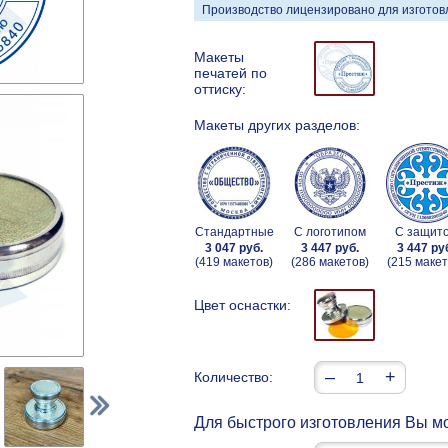
Производство лицензировано для изготовл
Макеты
печатей по
оттиску:
Макеты других разделов:
Стандартные
С логотипом
С защит
3 047 руб.
3 447 руб.
3 447 ру
(419 макетов)
(286 макетов)
(215 макет
Цвет оснастки:
–
+
Количество:
Для быстрого изготовления Вы мо