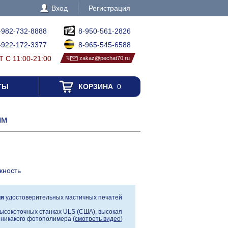
Вход
Регистрация
-982-732-8888
8-950-561-2826
-922-172-3377
8-965-545-6588
 С 11:00-21:00
zakaz@pechat70.ru
ТЫ
КОРЗИНА
0
мм
жность
ия
удостоверительных мастичных печатей
ысокоточных станках ULS (США), высокая
, никакого фотополимера (
смотреть видео
)