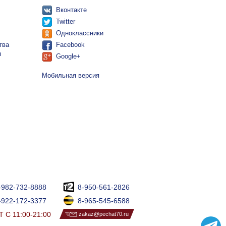
Вконтакте
Twitter
Одноклассники
тва
Facebook
ы
Google+
Мобильная версия
-982-732-8888
8-950-561-2826
-922-172-3377
8-965-545-6588
 С 11:00-21:00
zakaz@pechat70.ru